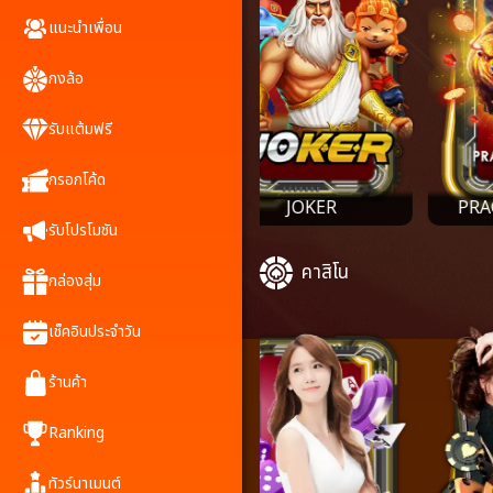
แนะนำเพื่อน
กงล้อ
รับแต้มฟรี
กรอกโค้ด
JILI
JOKER
PRAGM
รับโปรโมชัน
คาสิโน
กล่องสุ่ม
เช็คอินประจำวัน
ร้านค้า
Ranking
ทัวร์นาเมนต์