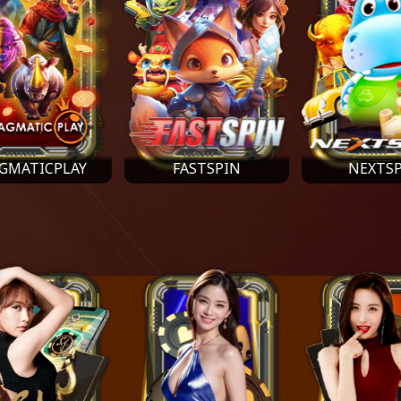
ATICPLAY
FASTSPIN
NEXTSPIN