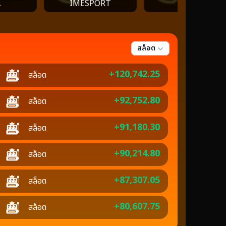
IMESPORT
3SING
สล็อต
+120,742.25
สล็อต
+92,752.80
สล็อต
+91,180.30
สล็อต
+90,214.80
สล็อต
+87,307.05
สล็อต
+80,607.75
สล็อต