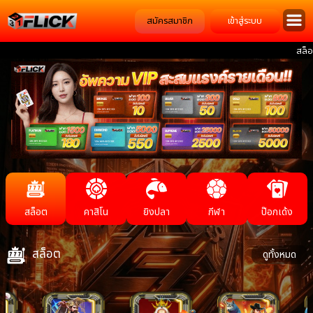
สมัครสมาชิก
เข้าสู่ระบบ
สล็อต ออนไล
เลือกเล่น เช
321FLICK สั
อัตโนมัติใช้เ
เริ่มต้นเพียง 1
Item
2
of
สล็อต
คาสิโน
ยิงปลา
กีฬา
ป๊อกเด้ง
3
สล็อต
ดูทั้งหมด