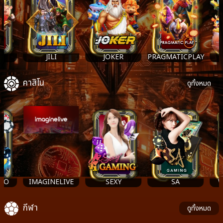
T
JILI
JOKER
PRAGMATICPLAY
คาสิโน
ดูทั้งหมด
NO
IMAGINELIVE
SEXY
SA
W
กีฬา
ดูทั้งหมด