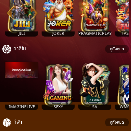
JILI
JOKER
PRAGMATICPLAY
FAST
คาสิโน
ดูทั้งหมด
IMAGINELIVE
SEXY
SA
WMCA
กีฬา
ดูทั้งหมด